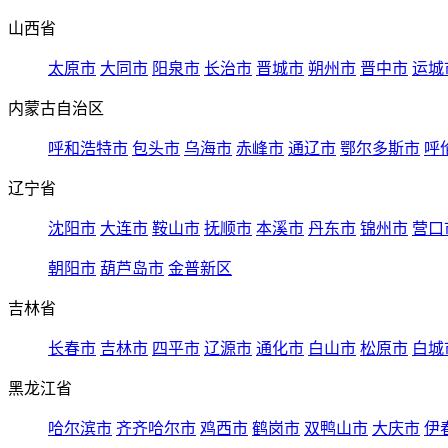
山西省
太原市
大同市
阳泉市
长治市
晋城市
朔州市
晋中市
运城
内蒙古自治区
呼和浩特市
包头市
乌海市
赤峰市
通辽市
鄂尔多斯市
呼
辽宁省
沈阳市
大连市
鞍山市
抚顺市
本溪市
丹东市
锦州市
营口
朝阳市
葫芦岛市
金普新区
吉林省
长春市
吉林市
四平市
辽源市
通化市
白山市
松原市
白城
黑龙江省
哈尔滨市
齐齐哈尔市
鸡西市
鹤岗市
双鸭山市
大庆市
伊