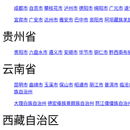
成都市
自贡市
攀枝花市
泸州市
德阳市
绵阳市
广元市
遂
宜宾市
广安市
达州市
雅安市
巴中市
资阳市
阿坝藏族羌
贵州省
贵阳市
六盘水市
遵义市
安顺市
毕节市
铜仁市
黔西南布
云南省
昆明市
曲靖市
玉溪市
保山市
昭通市
丽江市
普洱市
临沧
族自治州
大理白族自治州
德宏傣族景颇族自治州
怒江傈僳族自治
西藏自治区