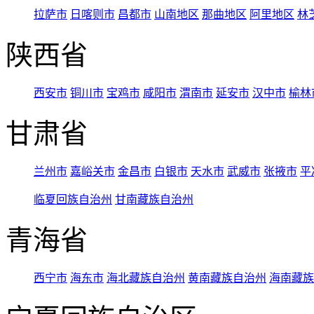
拉萨市
日喀则市
昌都市
山南地区
那曲地区
阿里地区
林
陕西省
西安市
铜川市
宝鸡市
咸阳市
渭南市
延安市
汉中市
榆林
甘肃省
兰州市
嘉峪关市
金昌市
白银市
天水市
武威市
张掖市
平
临夏回族自治州
甘南藏族自治州
青海省
西宁市
海东市
海北藏族自治州
黄南藏族自治州
海南藏族