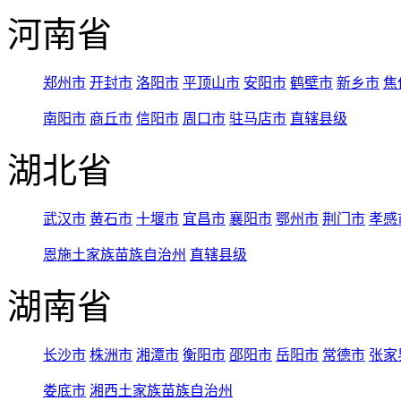
河南省
郑州市
开封市
洛阳市
平顶山市
安阳市
鹤壁市
新乡市
焦
南阳市
商丘市
信阳市
周口市
驻马店市
直辖县级
湖北省
武汉市
黄石市
十堰市
宜昌市
襄阳市
鄂州市
荆门市
孝感
恩施土家族苗族自治州
直辖县级
湖南省
长沙市
株洲市
湘潭市
衡阳市
邵阳市
岳阳市
常德市
张家
娄底市
湘西土家族苗族自治州