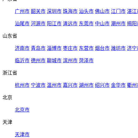
广州市
韶关市
深圳市
珠海市
汕头市
佛山市
江门市
湛江
汕尾市
河源市
阳江市
清远市
东莞市
中山市
潮州市
揭阳
山东省
济南市
青岛市
淄博市
枣庄市
东营市
烟台市
潍坊市
济宁
临沂市
德州市
聊城市
滨州市
菏泽市
浙江省
杭州市
宁波市
温州市
嘉兴市
湖州市
绍兴市
金华市
衢州
北京
北京市
天津
天津市