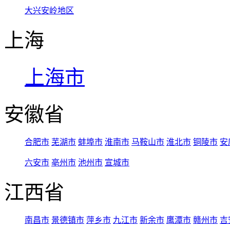
大兴安岭地区
上海
上海市
安徽省
合肥市
芜湖市
蚌埠市
淮南市
马鞍山市
淮北市
铜陵市
安
六安市
亳州市
池州市
宣城市
江西省
南昌市
景德镇市
萍乡市
九江市
新余市
鹰潭市
赣州市
吉