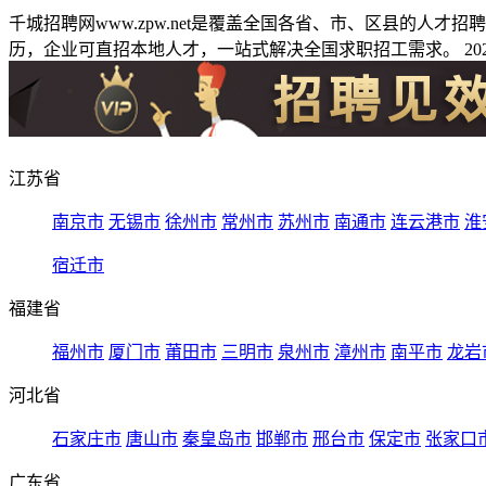
千城招聘网www.zpw.net是覆盖全国各省、市、区县的人
历，企业可直招本地人才，一站式解决全国求职招工需求。 2026
江苏省
南京市
无锡市
徐州市
常州市
苏州市
南通市
连云港市
淮
宿迁市
福建省
福州市
厦门市
莆田市
三明市
泉州市
漳州市
南平市
龙岩
河北省
石家庄市
唐山市
秦皇岛市
邯郸市
邢台市
保定市
张家口
广东省